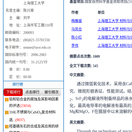
基金项目
:
国家自然科学基金资助项目(5120
上海理工大学
名誉主编：
陈兴章
作者
单位
主 编：
刘平
梅雁骏
上海理工大学 材料与化学
地 址：
上海市军工路516号
马凤仓
上海理工大学 材料与化学
邮政编码：
200093
陈小红
上海理工大学 材料与化学
联系电话：
(86)021-55781550
李伟
上海理工大学 材料与化学
电子邮件：
nmme@usst.edu.cn
国际标准刊号：
2096-2983
摘要点击次数
:
1009
国内统一刊号：
31-2125/TF
全文下载次数
:
545
单 价：
8.00
中文摘要
:
定 价：
60.00
通过微弧氧化技术，采用含Ca
排行榜
究、微观形貌表征、性能测试。结
下载排行
点击排行
被引频次
、SrF
的电解液所制备样品的亲水
铝和铝合金的腐蚀及其影响因素
2
2
化，最高电导率的电解液有最高的
的评述
(23654)
Mg和MgO，F在膜层中以未溶解的C
316L不锈钢与CaSiO
复合材料
3
选...
(9037)
英文摘要
:
羟基磷灰石的合成及其应用的研
Through the technology of micro-