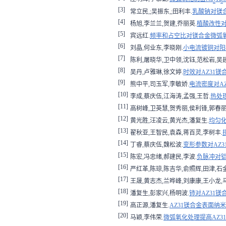
2
6
[3]
常立民,;吴振东,;田利丰.
乳酸钠对镁
[4]
杨旭,李兰兰,贺建,乔丽英.
植酸改性对
[5]
宾远红.
频率和占空比对镁合金微弧
[6]
刘晶,何业东,李晓刚.
小电流镀铜对阳
[7]
陈利,屠晓华,卫中领,沈钰,范松岩,吴
[8]
吴丹,卢雅琳,徐文婷.
时效对AZ31
[9]
熊中平,司玉军,李敏娇.
电流密度对A
[10]
李成,蔡庆伍,江海涛,孟强,王哲.
热处
[11]
高树峰,卫英慧,贺秀丽,侯利锋,郭春丽
[12]
黄光胜,汪凌云,黄光杰,潘复生.
均匀化
[13]
翟秋亚,王智民,袁森,蒋百灵,李树丰.
[14]
丁睿,蔡庆伍,魏松波.
变形参数对AZ
[15]
陈宏,冯忠绪,郝建民,李波.
负脉冲对
[16]
严红革,陈琼,陈吉华,俞照辉,田津,石
[17]
王晟,黄志杰,兰晔峰,刘康康,王小龙,
[18]
潘复生,彭家兴,杨明波.
铈对AZ31
[19]
高正源,潘复生.
AZ31镁合金表面纳
[20]
马颖,李伟荣.
微弧氧化处理提高AZ3