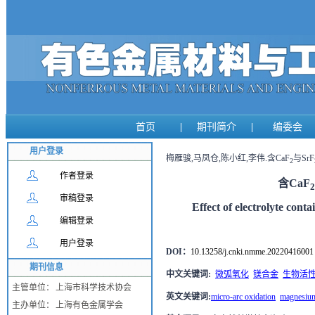
首页
|
期刊简介
|
编委会
用户登录
梅雁骏,马凤仓,陈小红,李伟.含CaF
与SrF
2
作者登录
含CaF
2
审稿登录
Effect of electrolyte cont
编辑登录
用户登录
DOI：
10.13258/j.cnki.nmme.20220416001
期刊信息
中文关键词
:
微弧氧化
镁合金
生物活
主管单位：
上海市科学技术协会
英文关键词
:
micro-arc oxidation
magnesium
主办单位：
上海有色金属学会