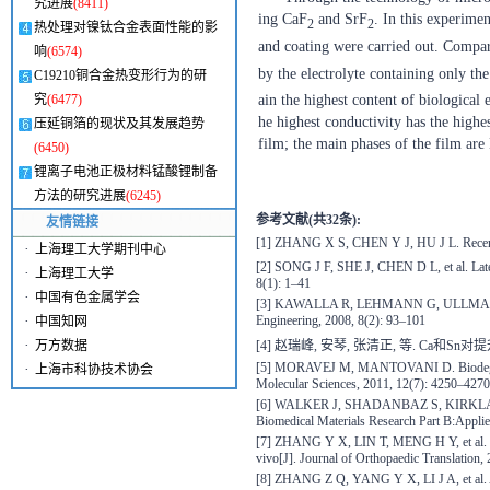
究进展
(8411)
ing CaF
and SrF
. In this experime
2
2
热处理对镍钛合金表面性能的影
and coating were carried out. Compar
响
(6574)
by the electrolyte containing only th
C19210铜合金热变形行为的研
究
(6477)
ain the highest content of biological 
he highest conductivity has the highes
压延铜箔的现状及其发展趋势
film; the main phases of the film ar
(6450)
锂离子电池正极材料锰酸锂制备
方法的研究进展
(6245)
参考文献(共32条):
友情链接
[1] ZHANG X S, CHEN Y J, HU J L. Recent ad
·
上海理工大学期刊中心
[2] SONG J F, SHE J, CHEN D L, et al. Lat
·
上海理工大学
8(1): 1–41
·
中国有色金属学会
[3] KAWALLA R, LEHMANN G, ULLMANN M, et 
Engineering, 2008, 8(2): 93–101
·
中国知网
·
[4] 赵瑞峰, 安琴, 张清正, 等. Ca和Sn对
万方数据
[5] MORAVEJ M, MANTOVANI D. Biodegradable 
·
上海市科协技术协会
Molecular Sciences, 2011, 12(7): 4250–4270
[6] WALKER J, SHADANBAZ S, KIRKLAND N
Biomedical Materials Research Part B:Appli
[7] ZHANG Y X, LIN T, MENG H Y, et al. 3D 
vivo[J]. Journal of Orthopaedic Translation,
[8] ZHANG Z Q, YANG Y X, LI J A, et al. Adv