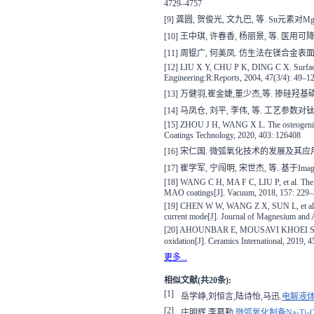
4729–4757
[9] 龚圆, 贺俊光, 文九巴, 等. Sn元素对Mg
[10] 王中琪, 许春香, 杨丽景, 等. 医用可降解
[11] 周锟广, 何美凤. 仿生法在镁合金表面制
[12] LIU X Y, CHU P K, DING C X. Surface mod
Engineering:R:Reports, 2004, 47(3/4): 49–1
[13] 万健羽,崔金婕,董少杰,等. 掺硅羟基磷
[14] 马凤仓, 刘平, 李伟, 等. 工艺参数对
[15] ZHOU J H, WANG X L. The osteogenic, an
Coatings Technology, 2020, 403: 126408
[16] 宋仁国. 微弧氧化技术的发展及其应用[J]. 
[17] 崔学军, 宁闯明, 宋世杰, 等. 基于I
[18] WANG C H, MA F C, LIU P, et al. The i
MAO coatings[J]. Vacuum, 2018, 157: 229
[19] CHEN W W, WANG Z X, SUN L, et al. Re
current mode[J]. Journal of Magnesium and 
[20] AHOUNBAR E, MOUSAVI KHOEI S M, OM
oxidation[J]. Ceramics International, 2019, 
更多...
相似文献(共20条):
[1]
岳学峥,刘恒言,陆诗怡,马迅.
电解液
[2]
庄明辉,李慕勤.
微弧氧化制备Na
Ti