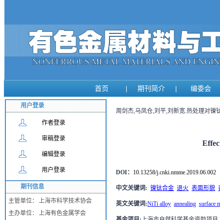
首页
|
期刊简介
|
编委会
用户登录
周剑杰,马凤仓,刘平,刘新宽.热处理对镍钛合金
作者登录
审稿登录
Effec
编辑登录
用户登录
DOI：
10.13258/j.cnki.nmme.2019.06.002
期刊信息
中文关键词
:
镍钛合金
退火
表面形貌
主管单位：
上海市科学技术协会
英文关键词
:
NiTi alloy
annealing
surface 
主办单位：
上海有色金属学会
基金项目
:
上海市自然科学基金资助项目（17