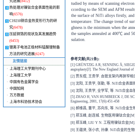
究进展
(8412)
tudied by means of scanning electro
热处理对镍钛合金表面性能的影
ccording to the SEM and AFM results
响
(6576)
the surface of NiTi alloys firstly, an
C19210铜合金热变形行为的研
temperature. The change trend of sur
ghness is the minimum when the annea
究
(6478)
the samples annealed at 400℃ and 500
压延铜箔的现状及其发展趋势
sulation.
(6453)
锂离子电池正极材料锰酸锂制备
方法的研究进展
(6247)
参考文献(共21条):
友情链接
[1] GRÜNTZIG A R; SENNING Å; SIEGENTHALE
·
上海理工大学期刊中心
angioplasty[J]. The New England Journal of
·
上海理工大学
[2] 贾东煜, 王贵学. 血管支架内再狭窄相关因
·
中国有色金属学会
[3] 沈阳, 王贵学, 张勤, 等. NiTi合金
·
中国知网
[4] 沈阳, 王贵学, 全学军, 等. NiTi合
·
万方数据
[5] ZHAO H, VAN HUMBEECK J, DE SCHEERDER 
Engineering, 2001, 17(6):451-458
·
上海市科协技术协会
[6] 郝维昌, 董平, 苏向东, 等. NiTi合金生
[7] 郑玉峰, 赵连城. 生物医用镍钛合金[M].
[8] 郑玉峰, LIU Y N. 工程用镍钛合金[M]
[9] 王蕴贤, 张小农, 孙康. NiTi合金的生物