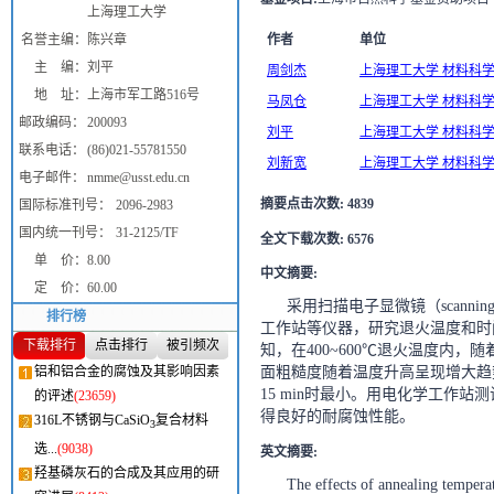
上海理工大学
名誉主编：
陈兴章
作者
单位
主 编：
刘平
周剑杰
上海理工大学 材料科学与工
地 址：
上海市军工路516号
马凤仓
上海理工大学 材料科学与工
邮政编码：
200093
刘平
上海理工大学 材料科学与工
联系电话：
(86)021-55781550
刘新宽
上海理工大学 材料科学与工
电子邮件：
nmme@usst.edu.cn
摘要点击次数
:
4839
国际标准刊号：
2096-2983
国内统一刊号：
31-2125/TF
全文下载次数
:
6576
单 价：
8.00
中文摘要
:
定 价：
60.00
采用扫描电子显微镜（scanning el
排行榜
工作站等仪器，研究退火温度和时
下载排行
点击排行
被引频次
知，在400~600℃退火温度内
铝和铝合金的腐蚀及其影响因素
面粗糙度随着温度升高呈现增大趋
15 min时最小。用电化学工作
的评述
(23659)
得良好的耐腐蚀性能。
316L不锈钢与CaSiO
复合材料
3
选...
(9038)
英文摘要
:
羟基磷灰石的合成及其应用的研
The effects of annealing tempera