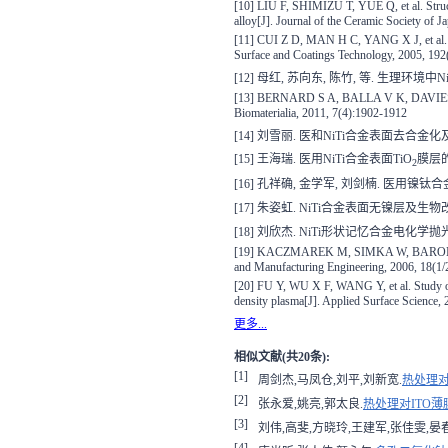
[10] LIU F, SHIMIZU T, YUE Q, et al. Structu
alloy[J]. Journal of the Ceramic Society of 
[11] CUI Z D, MAN H C, YANG X J, et al. The
Surface and Coatings Technology, 2005, 192
[12] 母红, 苏向东, 陈竹, 等. 生理环境中Ni
[13] BERNARD S A, BALLA V K, DAVIES N M, e
Biomaterialia, 2011, 7(4):1902-1912
[14] 刘雪丽. 医和NiTi合金表面去合金化及
[15] 王海瑞. 医用NiTi合金表面TiO
膜层的
2
[16] 孔祥确, 金学军, 刘剑楠. 医用镍钛合金的
[17] 朱姿虹. NiTi合金表面无镍层及生物改
[18] 刘欣杰. NiTi形状记忆合金电化学抛
[19] KACZMAREK M, SIMKA W, BARON A, et al
and Manufacturing Engineering, 2006, 18(1/
[20] FU Y, WU X F, WANG Y, et al. Study of
density plasma[J]. Applied Surface Science,
更多...
相似文献(共20条):
[1]
周剑杰,马凤仓,刘平,刘新宽.
热处理
[2]
张永爱,姚亮,郭太良.
热处理对ITO
[3]
刘伟,高斐,方晓玲,王建军,张佳雯,晏