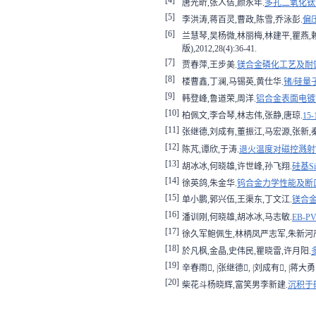
[4]
唐光昕,张人佶,颜永年.
多孔二氧化钛
[5]
李洪涛,蒋百灵,曹政,陈雪,乔泳彭.
偏
[6]
兰慧琴,吴杨微,林丽梅,林建平,瞿燕,
版),2012,28(4):36-41.
[7]
贾春萍,王步美.
镁合金磷化工艺及耐
[8]
楼曹鑫,丁澜,马锡英,黄仕华.
锗/硅
[9]
韩登峰,鲁道荣,周洋.
铝合金表面电镀
[10]
柏佩文,李合琴,林志伟,张静,唐琼.
15
[11]
张继德,刘成有,董振江,马宏源,张新,
[12]
陈芃,谭欣,于涛.
退火温度对磁控溅射T
[13]
胡冰冰,何晓雄,许世峰,孙飞翔.
硅基S
[14]
徐英鸽,朱金华.
钨合金力学性能及断
[15]
单小鹏,郭兴伍,王渠东,丁文江.
镁合金
[16]
潘训刚,何晓雄,胡冰冰,马志敏.
EB-
[17]
徐久军鲍佩生,林柄凤严志军,朱新河
[18]
於凡枫,金晶,史伟民,瞿晓雷,许月阳.
[19]
辛春雨, |张继德, |刘成有, |蒋大勇
[20]
柴花斗杨晓辉,富笑男李新建.
沉积于