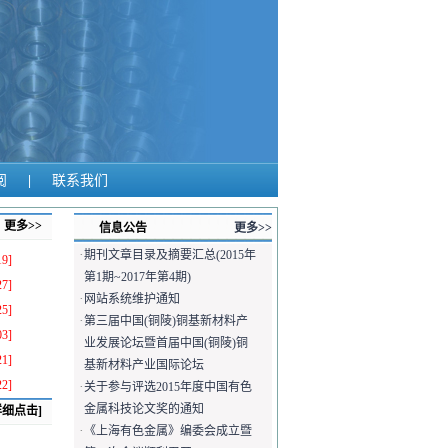
阅
|
联系我们
更多>>
信息公告
更多>>
·
期刊文章目录及摘要汇总(2015年
19]
第1期~2017年第4期)
27]
·
网站系统维护通知
25]
·
第三届中国(铜陵)铜基新材料产
03]
业发展论坛暨首届中国(铜陵)铜
21]
基新材料产业国际论坛
22]
·
关于参与评选2015年度中国有色
金属科技论文奖的通知
详细点击]
·
《上海有色金属》编委会成立暨