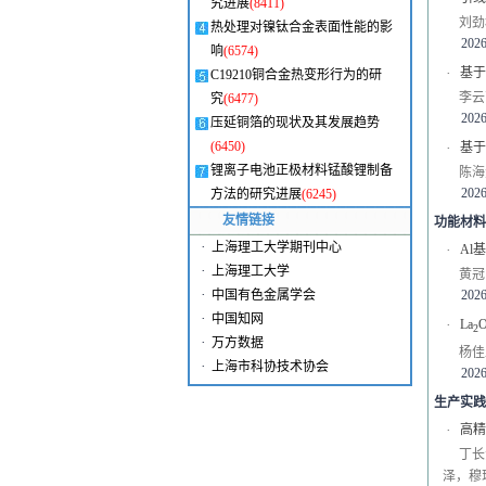
究进展
(8411)
刘劲
热处理对镍钛合金表面性能的影
2026
响
(6574)
·
基于
C19210铜合金热变形行为的研
李云
究
(6477)
2026
压延铜箔的现状及其发展趋势
(6450)
·
基于
锂离子电池正极材料锰酸锂制备
陈海
2026
方法的研究进展
(6245)
友情链接
功能材料
·
上海理工大学期刊中心
·
Al
·
上海理工大学
黄冠
·
2026
中国有色金属学会
·
中国知网
·
La
2
·
万方数据
杨佳
·
上海市科协技术协会
2026
生产实践
·
高精
丁长
泽，穆