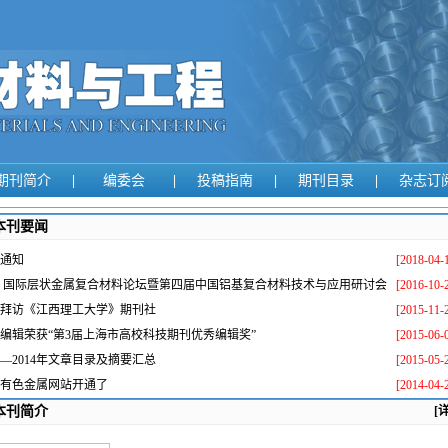
期刊简介
|
编委会
|
投稿指南
|
期刊目录
|
杂志订
本刊要闻
通知
[2018-04-
16 国际层状金属复合材料论坛暨第四届中国铝基复合材料技术与应用研讨会
[2016-10-
拜访《江西理工大学》期刊社
[2015-11-
编辑荣获“第3届上海市高校科技期刊优秀编辑奖”
[2015-06-
13—2014年文章目录及摘要汇总
[2015-05-
有色金属网站开通了
[2014-04-
本刊简介
[