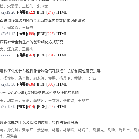
松，宋雯雯，王松伟，宋鸿武
 (2):19-26
[摘要]
(
522
)
[PDF]
(
249
)
HTML
改进遗传算法的NiTi合金动态本构参数优化识别研究
飞，何琴淑，王远岑
 (2):34-42
[摘要]
(
499
)
[PDF]
(
223
)
HTML
压铸锌合金锭生产的晶粒细化方式研究
大，汪九初，王俊杰
 (2):27-33
[摘要]
(
563
)
[PDF]
(
231
)
HTML
基钎料优化设计与脆性化合物及气孔缺陷生长机制原位研究进展
，杨俊朝，路全彬，纠永涛，郭鹏，杨景卫，乔健，丁宗业
 (2):43-58
[摘要]
(
636
)
[PDF]
(
300
)
HTML
O
替代Al
O
和Li
O对微晶玻璃析晶及性能的影响
3
2
3
2
玉，胡贵寒，吴渊，龚非凡，王文强，张栋梁，王觅堂
 (2):59-69
[摘要]
(
614
)
[PDF]
(
242
)
HTML
度铜带轧制工艺及润滑的应用、特性与管理分析
涛，孙克斌，柴家立，张圣泰，马越，马慧岭，马清兰，刘晨亮，刘峰，周晖卓，刘
玮，周洪雷