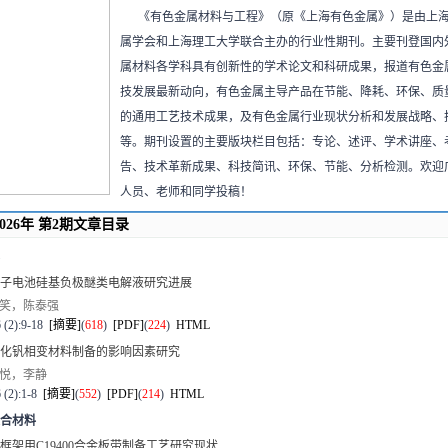
《有色金属材料与工程》（原《上海有色金属》）是由上
属学会和上海理工大学联合主办的行业性期刊。主要刊登国内
属材料各学科具有创新性的学术论文和科研成果，报道有色金
技发展最新动向，有色金属主导产品在节能、降耗、环保、质
的通用工艺技术成果，及有色金属行业现状分析和发展战略、
等。期刊设置的主要版块栏目包括：专论、述评、学术讲座、
告、技术革新成果、科技简讯、环保、节能、分析检测。欢迎
人员、老师和同学投稿！
2026年 第2期文章目录
子电池硅基负极醚类电解液研究进展
笑，陈泰强
 (2):9-18
[摘要]
(
618
)
[PDF]
(
224
)
HTML
化钒相变材料制备的影响因素研究
悦，李静
 (2):1-8
[摘要]
(
552
)
[PDF]
(
214
)
HTML
合材料
框架用C19400合金板带制备工艺研究现状