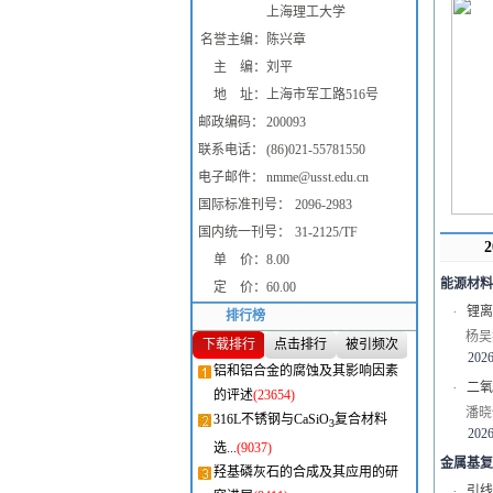
上海理工大学
名誉主编：
陈兴章
主 编：
刘平
地 址：
上海市军工路516号
邮政编码：
200093
联系电话：
(86)021-55781550
电子邮件：
nmme@usst.edu.cn
国际标准刊号：
2096-2983
国内统一刊号：
31-2125/TF
单 价：
8.00
能源材料
定 价：
60.00
·
锂离
排行榜
杨吴
下载排行
点击排行
被引频次
2026
铝和铝合金的腐蚀及其影响因素
·
二氧
的评述
(23654)
潘晓
316L不锈钢与CaSiO
复合材料
3
2026
选...
(9037)
金属基复
羟基磷灰石的合成及其应用的研
·
引线