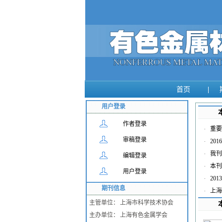
首页
|
用户登录
作者登录
·
重要
审稿登录
·
20
·
我刊
编辑登录
·
本刊
用户登录
·
20
期刊信息
·
上海
主管单位：
上海市科学技术协会
主办单位：
上海有色金属学会