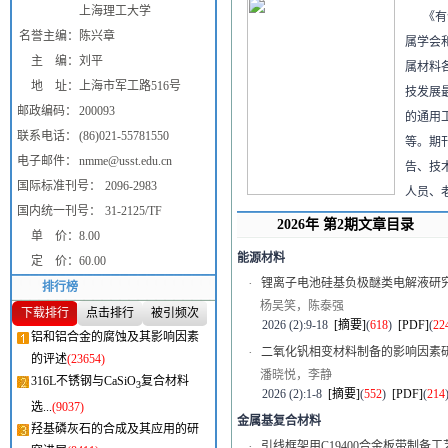
上海理工大学
《有
名誉主编：
陈兴章
属学会
主 编：
刘平
属材料
地 址：
上海市军工路516号
技发展
邮政编码：
200093
的通用
联系电话：
(86)021-55781550
等。期
电子邮件：
nmme@usst.edu.cn
告、技
国际标准刊号：
2096-2983
人员、
国内统一刊号：
31-2125/TF
2026年 第2期文章目录
单 价：
8.00
能源材料
定 价：
60.00
·
锂离子电池硅基负极醚类电解液研
排行榜
杨吴笑，陈泰强
下载排行
点击排行
被引频次
2026 (2):9-18
[摘要]
(
618
)
[PDF]
(
22
铝和铝合金的腐蚀及其影响因素
·
二氧化钒相变材料制备的影响因素
的评述
(23654)
潘晓悦，李静
316L不锈钢与CaSiO
复合材料
3
2026 (2):1-8
[摘要]
(
552
)
[PDF]
(
214
选...
(9037)
金属基复合材料
羟基磷灰石的合成及其应用的研
·
引线框架用C19400合金板带制备