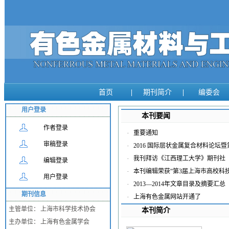
首页
|
期刊简介
|
编委会
用户登录
本刊要闻
作者登录
·
重要通知
审稿登录
·
2016 国际层状金属复合材料论
·
我刊拜访《江西理工大学》期刊社
编辑登录
·
本刊编辑荣获“第3届上海市高校科
用户登录
·
2013—2014年文章目录及摘要汇总
期刊信息
·
上海有色金属网站开通了
主管单位：
上海市科学技术协会
本刊简介
主办单位：
上海有色金属学会