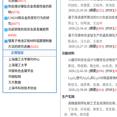
究进展
(8411)
刘劲松，宋雯雯，王松伟，宋鸿武
热处理对镍钛合金表面性能的影
2026 (2):19-26
[摘要]
(
522
)
[PDF]
(
2
响
(6574)
·
基于改进遗传算法的NiTi合金动
C19210铜合金热变形行为的研
李云飞，何琴淑，王远岑
究
(6477)
2026 (2):34-42
[摘要]
(
499
)
[PDF]
(
2
压延铜箔的现状及其发展趋势
(6450)
·
基于压铸锌合金锭生产的晶粒细化
锂离子电池正极材料锰酸锂制备
陈海大，汪九初，王俊杰
2026 (2):27-33
[摘要]
(
563
)
[PDF]
(
2
方法的研究进展
(6245)
友情链接
功能材料
·
上海理工大学期刊中心
·
Al基钎料优化设计与脆性化合物及
·
上海理工大学
黄冠，杨俊朝，路全彬，纠永涛，
·
2026 (2):43-58
[摘要]
(
636
)
[PDF]
(
3
中国有色金属学会
·
中国知网
·
La
O
替代Al
O
和Li
O对微晶玻璃
2
3
2
3
2
·
万方数据
杨佳玉，胡贵寒，吴渊，龚非凡，
·
上海市科协技术协会
2026 (2):59-69
[摘要]
(
614
)
[PDF]
(
2
生产实践
·
高精度铜带轧制工艺及润滑的应用
丁长涛，孙克斌，柴家立，张圣泰
泽，穆玮，周洪雷