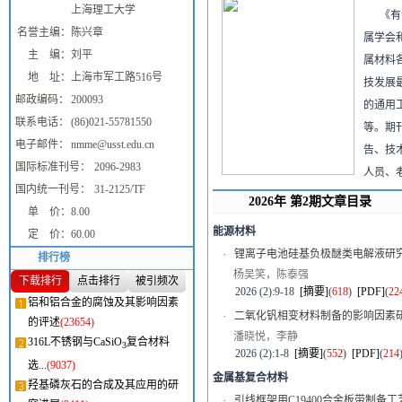
上海理工大学
《有
名誉主编：
陈兴章
属学会
主 编：
刘平
属材料
地 址：
上海市军工路516号
技发展
邮政编码：
200093
的通用
联系电话：
(86)021-55781550
等。期
电子邮件：
nmme@usst.edu.cn
告、技
国际标准刊号：
2096-2983
人员、
国内统一刊号：
31-2125/TF
2026年 第2期文章目录
单 价：
8.00
能源材料
定 价：
60.00
·
锂离子电池硅基负极醚类电解液研
排行榜
杨吴笑，陈泰强
下载排行
点击排行
被引频次
2026 (2):9-18
[摘要]
(
618
)
[PDF]
(
22
铝和铝合金的腐蚀及其影响因素
·
二氧化钒相变材料制备的影响因素
的评述
(23654)
潘晓悦，李静
316L不锈钢与CaSiO
复合材料
3
2026 (2):1-8
[摘要]
(
552
)
[PDF]
(
214
选...
(9037)
金属基复合材料
羟基磷灰石的合成及其应用的研
·
引线框架用C19400合金板带制备