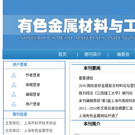
首页
|
期刊简介
|
编委会
用户登录
本刊要闻
作者登录
·
重要通知
审稿登录
·
2016 国际层状金属复合材料论
·
我刊拜访《江西理工大学》期刊社
编辑登录
·
本刊编辑荣获“第3届上海市高校科
用户登录
·
2013—2014年文章目录及摘要汇总
期刊信息
·
上海有色金属网站开通了
主管单位：
上海市科学技术协会
本刊简介
主办单位：
上海有色金属学会