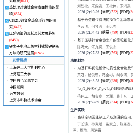
究进展
(8411)
刘劲松，宋雯雯，王松伟，宋鸿武
热处理对镍钛合金表面性能的影
2026 (2):19-26
[摘要]
(
522
)
[PDF]
(
2
响
(6574)
·
基于改进遗传算法的NiTi合金动
C19210铜合金热变形行为的研
李云飞，何琴淑，王远岑
究
(6477)
2026 (2):34-42
[摘要]
(
499
)
[PDF]
(
2
压延铜箔的现状及其发展趋势
(6450)
·
基于压铸锌合金锭生产的晶粒细化
锂离子电池正极材料锰酸锂制备
陈海大，汪九初，王俊杰
2026 (2):27-33
[摘要]
(
563
)
[PDF]
(
2
方法的研究进展
(6245)
友情链接
功能材料
·
上海理工大学期刊中心
·
Al基钎料优化设计与脆性化合物及
·
上海理工大学
黄冠，杨俊朝，路全彬，纠永涛，
·
2026 (2):43-58
[摘要]
(
636
)
[PDF]
(
3
中国有色金属学会
·
中国知网
·
La
O
替代Al
O
和Li
O对微晶玻璃
2
3
2
3
2
·
万方数据
杨佳玉，胡贵寒，吴渊，龚非凡，
·
上海市科协技术协会
2026 (2):59-69
[摘要]
(
614
)
[PDF]
(
2
生产实践
·
高精度铜带轧制工艺及润滑的应用
丁长涛，孙克斌，柴家立，张圣泰
泽，穆玮，周洪雷