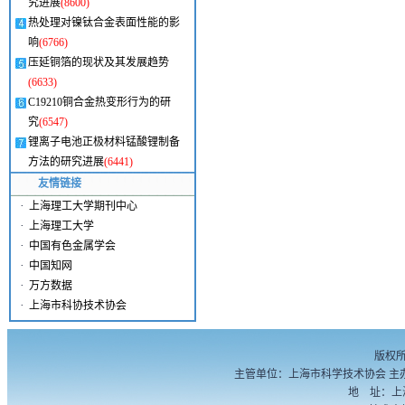
究进展
(8600)
热处理对镍钛合金表面性能的影
响
(6766)
压延铜箔的现状及其发展趋势
(6633)
C19210铜合金热变形行为的研
究
(6547)
锂离子电池正极材料锰酸锂制备
方法的研究进展
(6441)
友情链接
·
上海理工大学期刊中心
·
上海理工大学
·
中国有色金属学会
·
中国知网
·
万方数据
·
上海市科协技术协会
版权
主管单位：上海市科学技术协会 主
地 址：上海