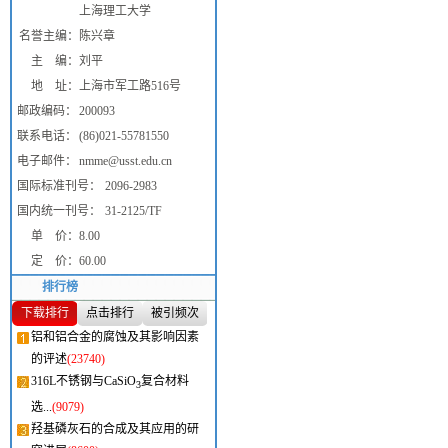
上海理工大学
名誉主编：
陈兴章
主 编：
刘平
地 址：
上海市军工路516号
邮政编码：
200093
联系电话：
(86)021-55781550
电子邮件：
nmme@usst.edu.cn
国际标准刊号：
2096-2983
国内统一刊号：
31-2125/TF
单 价：
8.00
定 价：
60.00
排行榜
下载排行
点击排行
被引频次
铝和铝合金的腐蚀及其影响因素
的评述
(23740)
316L不锈钢与CaSiO
复合材料
3
选...
(9079)
羟基磷灰石的合成及其应用的研