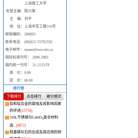
上海理工大学
名誉主编：
陈兴章
主 编：
刘平
地 址：
上海市军工路516号
邮政编码：
200093
联系电话：
(86)021-55781550
电子邮件：
nmme@usst.edu.cn
国际标准刊号：
2096-2983
国内统一刊号：
31-2125/TF
单 价：
8.00
定 价：
60.00
排行榜
下载排行
点击排行
被引频次
铝和铝合金的腐蚀及其影响因素
的评述
(23734)
316L不锈钢与CaSiO
复合材料
3
选...
(9072)
羟基磷灰石的合成及其应用的研