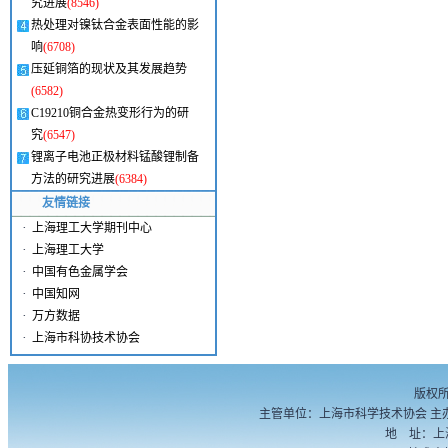
究进展
(8546)
热处理对镍钛合金表面性能的影
响
(6708)
压延铜箔的现状及其发展趋势
(6582)
C19210铜合金热变形行为的研
究
(6547)
锂离子电池正极材料锰酸锂制备
方法的研究进展
(6384)
友情链接
·
上海理工大学期刊中心
·
上海理工大学
·
中国有色金属学会
·
中国知网
·
万方数据
·
上海市科协技术协会
版权
主管单位：上海市科学技术协会 主
地 址：上海